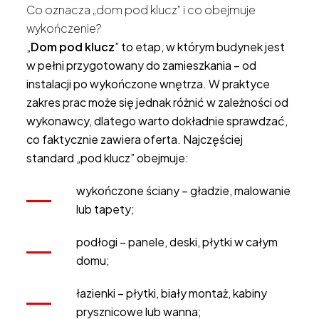
Co oznacza „dom pod klucz” i co obejmuje
wykończenie?
„
Dom pod klucz
” to etap, w którym budynek jest
w pełni przygotowany do zamieszkania – od
instalacji po wykończone wnętrza. W praktyce
zakres prac może się jednak różnić w zależności od
wykonawcy, dlatego warto dokładnie sprawdzać,
co faktycznie zawiera oferta. Najczęściej
standard „pod klucz” obejmuje:
wykończone ściany – gładzie, malowanie
lub tapety;
podłogi – panele, deski, płytki w całym
domu;
łazienki – płytki, biały montaż, kabiny
prysznicowe lub wanna;