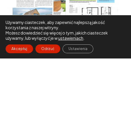
Używamy ciasteczek, aby zapewnić najlepszą jakość
korzystania z naszej witryny.
Możesz dowiedzieć się więcej o tym, jakich ciasteczek
używamy, lub wyłączyć je w
ustawieniach
.
Akceptuj
Odrzuć
Ustawienia