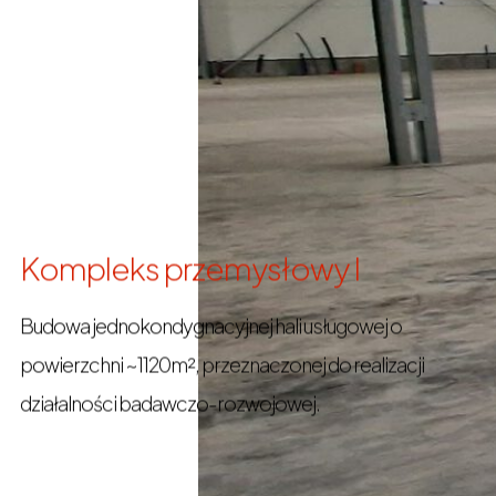
Kompleks przemysłowy I
Budowa jednokondygnacyjnej hali usługowej o
powierzchni ~1120m², przeznaczonej do realizacji
działalności badawczo-rozwojowej.